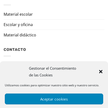
Material escolar
Escolar y oficina
Material didáctico
CONTACTO
Travesía Tomas de Burgui, 8 31013 Ansoáin (Navarra)
Gestionar el Consentimiento
de las Cookies
murazpi@murazpi.com
948 234 436 – 623 195 518
Utilizamos cookies para optimizar nuestro sitio web y nuestro servicio.
Aceptar cookies