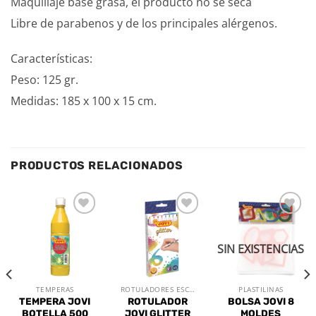
Maquillaje base grasa, el producto no se seca
Libre de parabenos y de los principales alérgenos.
Características:
Peso: 125 gr.
Medidas: 185 x 100 x 15 cm.
PRODUCTOS RELACIONADOS
Añadir
Añadir
Añadir
a la
a la
a la
lista de
lista de
lista de
SIN EXISTENCIAS
deseos
deseos
deseos
TEMPERAS
ROTULADORES ESCOLARES
PLASTILINAS
TEMPERA JOVI
ROTULADOR
BOLSA JOVI 8
BOTELLA 500
JOVI GLITTER
MOLDES