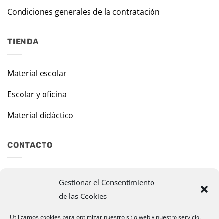
Condiciones generales de la contratación
TIENDA
Material escolar
Escolar y oficina
Material didáctico
CONTACTO
Travesía Tomas de Burgui, 8 31013 Ansoáin (Navarra)
Gestionar el Consentimiento
de las Cookies
murazpi@murazpi.com
948 234 436 – 623 195 518
Utilizamos cookies para optimizar nuestro sitio web y nuestro servicio.