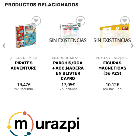
PRODUCTOS RELACIONADOS
Añadir
Añadir
Añadir
a la
a la
a la
lista de
lista de
lista de
SIN EXISTENCIAS
SIN EXISTENCIAS
deseos
deseos
deseos
JUEGOS DE MESA
JUEGOS DE MESA CLÁSICOS
PUZLES Y ENCAJABLES
PIRATES
PARCHIS/OCA
FIGURAS
ADVENTURE
+ ACC.MADERA
MAGNETICAS
EN BLISTER
(36 PZS)
CAYRO
19,47
€
17,05
€
10,12
€
IVA incluido
IVA incluido
IVA incluido