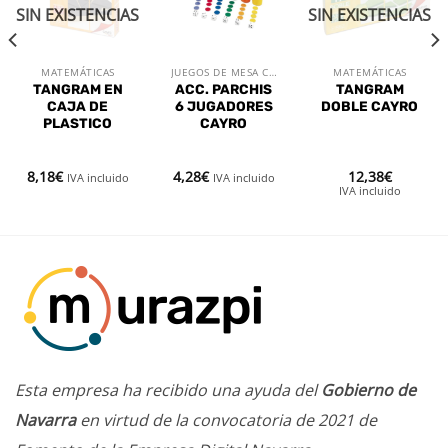
lista de
lista de
lista de
SIN EXISTENCIAS
SIN EXISTENCIAS
deseos
deseos
deseos
MATEMÁTICAS
JUEGOS DE MESA CLÁSICOS
MATEMÁTICAS
TANGRAM EN
ACC. PARCHIS
TANGRAM
CAJA DE
6 JUGADORES
DOBLE CAYRO
PLASTICO
CAYRO
8,18
€
4,28
€
12,38
€
IVA incluido
IVA incluido
IVA incluido
Esta empresa ha recibido una ayuda del
Gobierno de
Navarra
en virtud de la convocatoria de 2021 de