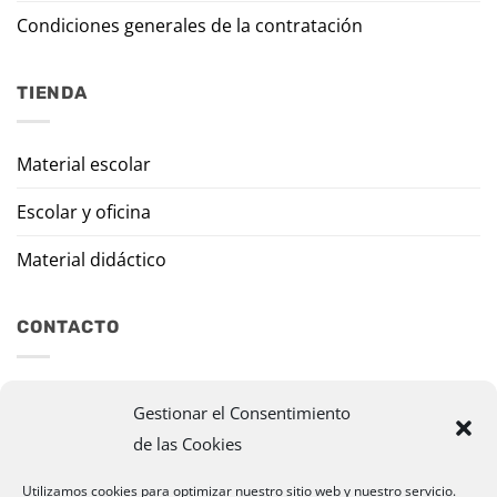
Condiciones generales de la contratación
TIENDA
Material escolar
Escolar y oficina
Material didáctico
CONTACTO
Travesía Tomas de Burgui, 8 31013 Ansoáin (Navarra)
Gestionar el Consentimiento
de las Cookies
murazpi@murazpi.com
948 234 436 – 623 195 518
Utilizamos cookies para optimizar nuestro sitio web y nuestro servicio.