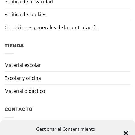
Política de privacidad
Política de cookies
Condiciones generales de la contratación
TIENDA
Material escolar
Escolar y oficina
Material didáctico
CONTACTO
Travesía Tomas de Burgui, 8 31013 Ansoáin (Navarra)
Gestionar el Consentimiento