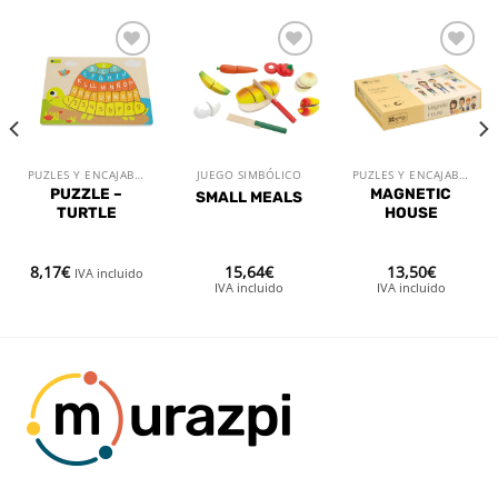
Añadir
Añadir
Añadir
a la
a la
a la
lista de
lista de
lista de
deseos
deseos
deseos
PUZLES Y ENCAJABLES
JUEGO SIMBÓLICO
PUZLES Y ENCAJABLES
PUZZLE –
MAGNETIC
SMALL MEALS
TURTLE
HOUSE
8,17
€
15,64
€
13,50
€
IVA incluido
IVA incluido
IVA incluido