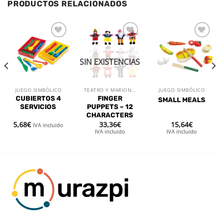
PRODUCTOS RELACIONADOS
Añadir
Añadir
Añadir
a la
a la
a la
lista de
lista de
lista de
SIN EXISTENCIAS
deseos
deseos
deseos
JUEGO SIMBÓLICO
TEATRO Y MARIONETAS
JUEGO SIMBÓLICO
CUBIERTOS 4
FINGER
SMALL MEALS
SERVICIOS
PUPPETS – 12
CHARACTERS
5,68
€
33,36
€
15,64
€
IVA incluido
IVA incluido
IVA incluido