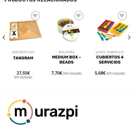
Añadir
Añadir
Añadir
a la
a la
a la
lista de
lista de
lista de
deseos
deseos
deseos
MATEMÁTICAS
BISUTERÍA
JUEGO SIMBÓLICO
MEDIUM BOX –
CUBIERTOS 4
TANGRAM
BEADS
SERVICIOS
27,55
€
7,70
€
5,68
€
IVA incluido
IVA incluido
IVA incluido