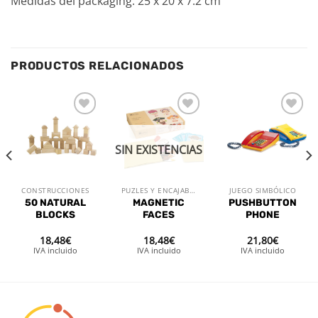
Medidas del packaging: 25 x 20 x 7.2 cm
PRODUCTOS RELACIONADOS
Añadir
Añadir
Añadir
a la
a la
a la
lista de
lista de
lista de
SIN EXISTENCIAS
deseos
deseos
deseos
CONSTRUCCIONES
PUZLES Y ENCAJABLES
JUEGO SIMBÓLICO
50 NATURAL
MAGNETIC
PUSHBUTTON
BLOCKS
FACES
PHONE
18,48
€
18,48
€
21,80
€
IVA incluido
IVA incluido
IVA incluido