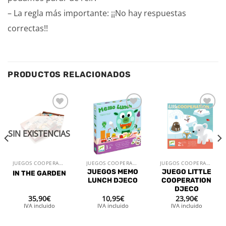
– La regla más importante: ¡¡No hay respuestas
correctas!!
PRODUCTOS RELACIONADOS
Añadir
Añadir
Añadir
a la
a la
a la
lista de
lista de
lista de
SIN EXISTENCIAS
deseos
deseos
deseos
JUEGOS COOPERATIVOS
JUEGOS COOPERATIVOS
JUEGOS COOPERATIVOS
JUEGOS MEMO
JUEGO LITTLE
IN THE GARDEN
LUNCH DJECO
COOPERATION
DJECO
35,90
€
10,95
€
23,90
€
IVA incluido
IVA incluido
IVA incluido