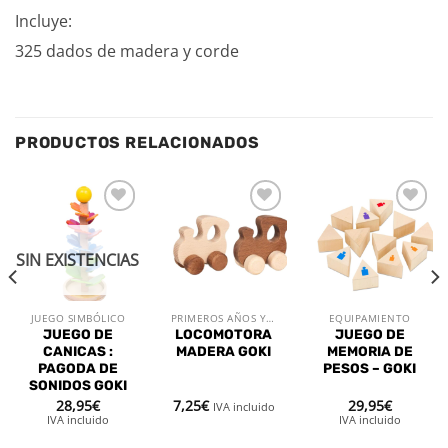
Incluye:
325 dados de madera y corde
PRODUCTOS RELACIONADOS
Añadir
Añadir
Añadir
a la
a la
a la
lista de
lista de
lista de
SIN EXISTENCIAS
deseos
deseos
deseos
JUEGO SIMBÓLICO
PRIMEROS AÑOS Y PUERICULTURA
EQUIPAMIENTO
JUEGO DE
LOCOMOTORA
JUEGO DE
CANICAS :
MADERA GOKI
MEMORIA DE
PAGODA DE
PESOS – GOKI
SONIDOS GOKI
28,95
€
7,25
€
29,95
€
IVA incluido
IVA incluido
IVA incluido