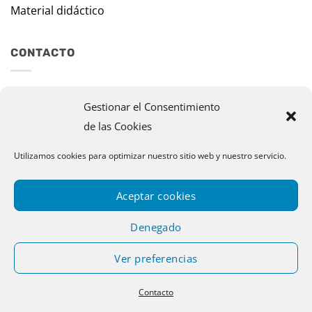
Material didáctico
CONTACTO
Travesía Tomas de Burgui, 8 31013 Ansoáin (Navarra)
Gestionar el Consentimiento
de las Cookies
murazpi@murazpi.com
948 234 436 – 623 195 518
Utilizamos cookies para optimizar nuestro sitio web y nuestro servicio.
Aceptar cookies
Denegado
Ver preferencias
Copyright 2026 © Murazpi. Todos los derechos reservados |
Contacto
Designed by Publispace