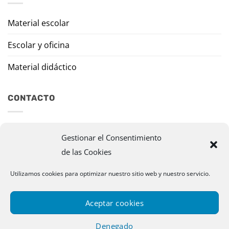
Material escolar
Escolar y oficina
Material didáctico
CONTACTO
Travesía Tomas de Burgui, 8 31013 Ansoáin (Navarra)
Gestionar el Consentimiento
de las Cookies
murazpi@murazpi.com
948 234 436 – 623 195 518
Utilizamos cookies para optimizar nuestro sitio web y nuestro servicio.
Aceptar cookies
Denegado