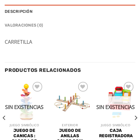
DESCRIPCIÓN
VALORACIONES (0)
CARRETILLA
PRODUCTOS RELACIONADOS
Añadir
Añadir
Añadir
a la
a la
a la
lista de
lista de
lista de
SIN EXISTENCIAS
SIN EXISTENCIAS
deseos
deseos
deseos
JUEGO SIMBÓLICO
EXTERIOR
JUEGO SIMBÓLICO
JUEGO DE
JUEGO DE
CAJA
CANICAS :
ANILLAS
REGISTRADORA