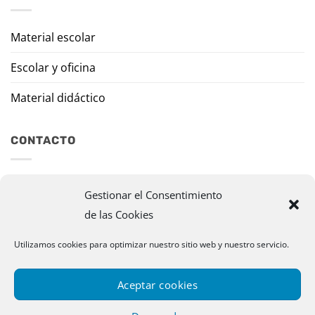
Material escolar
Escolar y oficina
Material didáctico
CONTACTO
Travesía Tomas de Burgui, 8 31013 Ansoáin (Navarra)
Gestionar el Consentimiento
de las Cookies
murazpi@murazpi.com
948 234 436 – 623 195 518
Utilizamos cookies para optimizar nuestro sitio web y nuestro servicio.
Aceptar cookies