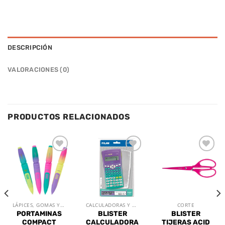
DESCRIPCIÓN
VALORACIONES (0)
PRODUCTOS RELACIONADOS
Añadir
Añadir
Añadir
a la
a la
a la
lista de
lista de
lista de
deseos
deseos
deseos
LÁPICES, GOMAS Y SACAPUNTAS
CALCULADORAS Y RELOJES
CORTE
PORTAMINAS
BLISTER
BLISTER
COMPACT
CALCULADORA
TIJERAS ACID