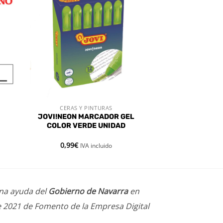
dir
Añadir
a
a la
 de
lista de
eos
deseos
CERAS Y PINTURAS
VISTA RÁPIDA
JOVI!NEON MARCADOR GEL
COLOR VERDE UNIDAD
0,99
€
IVA incluido
una ayuda del
Gobierno de Navarra
en
e 2021 de Fomento de la Empresa Digital