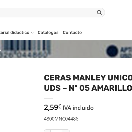
erial didáctico
Catálogos
Contacto
s
CERAS MANLEY UNICO
UDS – Nº 05 AMARILL
adir
a la
ista
2,59
€
de
IVA incluido
seos
4800MNC04486