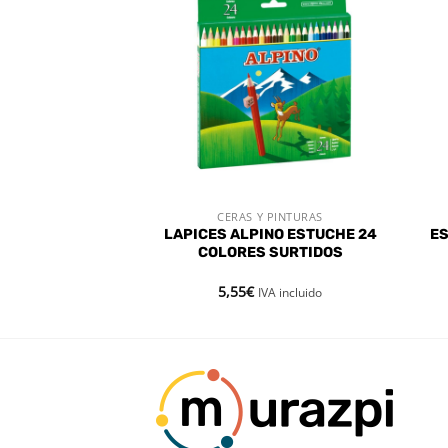
Añadir
Añadir
a la
a la
lista de
lista de
deseos
deseos
STENCIAS
 PINTURAS
CERAS Y PINTURAS
 RÁPIDA
VISTA RÁPIDA
EXPOSITOR 20
LAPICES ALPINO ESTUCHE 24
ES
 GEL COLORES
COLORES SURTIDOS
TIDOS
5,55
€
IVA incluido
IVA incluido