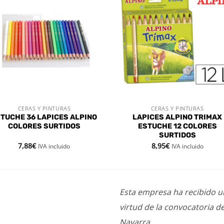
Añadir
Aña
a la
a l
lista de
lista
deseos
des
CERAS Y PINTURAS
CERAS Y PINTURAS
VISTA RÁPIDA
VISTA RÁPIDA
TUCHE 36 LAPICES ALPINO
LAPICES ALPINO TRIMAX
COLORES SURTIDOS
ESTUCHE 12 COLORES
SURTIDOS
7,88
€
8,95
€
IVA incluido
IVA incluido
Esta empresa ha recibido 
virtud de la convocatoria d
Navarra.