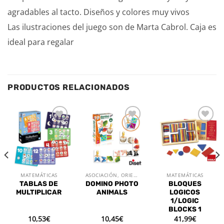
agradables al tacto. Diseños y colores muy vivos
Las ilustraciones del juego son de Marta Cabrol. Caja es
ideal para regalar
PRODUCTOS RELACIONADOS
Añadir
Añadir
Añadir
a la
a la
a la
lista de
lista de
lista de
deseos
deseos
deseos
MATEMÁTICAS
ASOCIACIÓN, ORIENTACIÓN Y MEMORIA
MATEMÁTICAS
TABLAS DE
DOMINO PHOTO
BLOQUES
MULTIPLICAR
ANIMALS
LOGICOS
1/LOGIC
BLOCKS 1
10,53
€
10,45
€
41,99
€