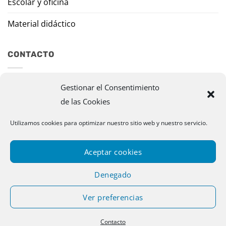
Escolar y oficina
Material didáctico
CONTACTO
Travesía Tomas de Burgui, 8 31013 Ansoáin (Navarra)
Gestionar el Consentimiento
de las Cookies
murazpi@murazpi.com
Utilizamos cookies para optimizar nuestro sitio web y nuestro servicio.
948 234 436 – 623 195 518
Aceptar cookies
Denegado
Ver preferencias
Copyright 2026 © Murazpi. Todos los derechos reservados |
Contacto