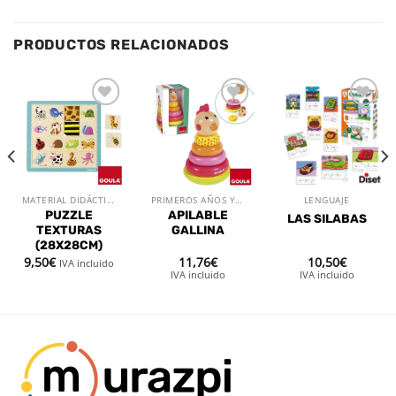
PRODUCTOS RELACIONADOS
Añadir
Añadir
Añadir
a la
a la
a la
lista de
lista de
lista de
deseos
deseos
deseos
MATERIAL DIDÁCTICO
PRIMEROS AÑOS Y PUERICULTURA
LENGUAJE
PUZZLE
APILABLE
LAS SILABAS
TEXTURAS
GALLINA
(28X28CM)
9,50
€
11,76
€
10,50
€
IVA incluido
IVA incluido
IVA incluido