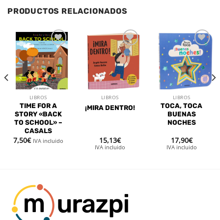
PRODUCTOS RELACIONADOS
Añadir
Añadir
Añadir
a la
a la
a la
lista de
lista de
lista de
deseos
deseos
deseos
LIBROS
LIBROS
LIBROS
TIME FOR A
TOCA, TOCA
¡MIRA DENTRO!
STORY «BACK
BUENAS
TO SCHOOL» –
NOCHES
CASALS
7,50
€
15,13
€
17,90
€
IVA incluido
IVA incluido
IVA incluido