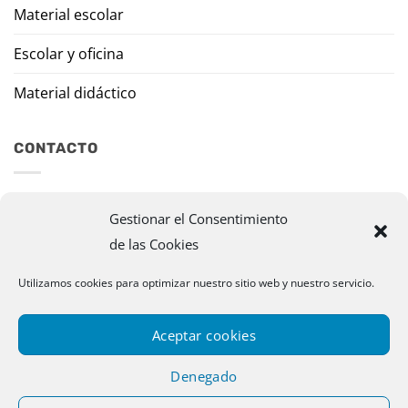
Material escolar
Escolar y oficina
Material didáctico
CONTACTO
Travesía Tomas de Burgui, 8 31013 Ansoáin (Navarra)
Gestionar el Consentimiento
de las Cookies
murazpi@murazpi.com
948 234 436 – 623 195 518
Utilizamos cookies para optimizar nuestro sitio web y nuestro servicio.
Aceptar cookies
Denegado