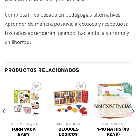
Completa línea basada en pedagogías alternativas.
Aprender de manera positiva, afectuosa y respetuosa.
Los niños aprenderán jugando, haciendo, a su ritmo y
en libertad.
PRODUCTOS RELACIONADOS
Añadir
Añadir
Añadir
a la
a la
a la
lista de
lista de
lista de
SIN EXISTENCIAS
deseos
deseos
deseos
PUZLES Y ENCAJABLES
MATEMÁTICAS
MATEMÁTICAS
FORM VACA
BLOQUES
1-10 MATHS (40
BABY
LOGICOS
PZAS)