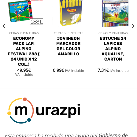
Añadir
Añadir
Añadir
a la
a la
a la
lista de
lista de
lista de
deseos
deseos
deseos
CERAS Y PINTURAS
CERAS Y PINTURAS
CERAS Y PINTURAS
ECONOMY
JOVI!NEON
ESTUCHE 24
PACK LAP.
MARCADOR
LAPICES
ALPINO
GEL COLOR
ALPINO
FESTIVAL 288 (
AMARILLO
AQUALINE,
24 UNID X 12
CARTON
COL.)
49,95
€
0,99
€
7,31
€
IVA incluido
IVA incluido
IVA incluido
Esta empresa ha recibido una ayuda del
Gobierno de