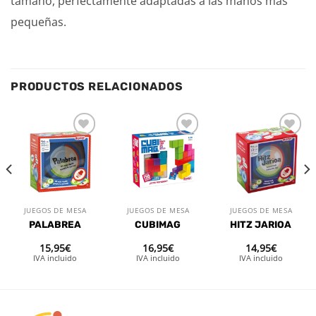
tamaño, perfectamente adaptadas a las manos más
pequeñas.
PRODUCTOS RELACIONADOS
Añadir
Añadir
Añadir
a la
a la
a la
lista de
lista de
lista de
deseos
deseos
deseos
JUEGOS DE MESA
JUEGOS DE MESA
JUEGOS DE MESA
PALABREA
CUBIMAG
HITZ JARIOA
15,95
€
16,95
€
14,95
€
IVA incluido
IVA incluido
IVA incluido