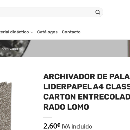
erial didáctico
Catálogos
Contacto
Archivadores
ARCHIVADOR DE PAL
LIDERPAPEL A4 CLAS
adir
a la
CARTON ENTRECOLAD
ista
de
RADO LOMO
seos
2,60
€
IVA incluido