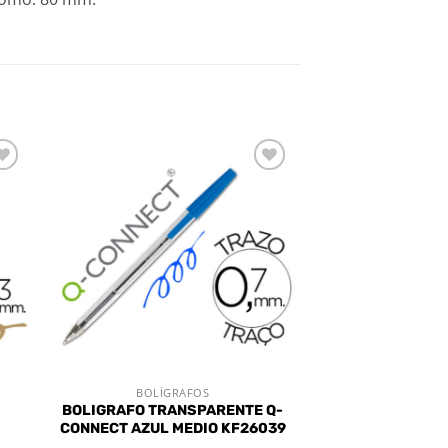
dir
Añadir
a
a la
 de
lista de
eos
deseos
BOLÍGRAFOS
VISTA RÁPIDA
BOLIGRAFO TRANSPARENTE Q-
CONNECT AZUL MEDIO KF26039