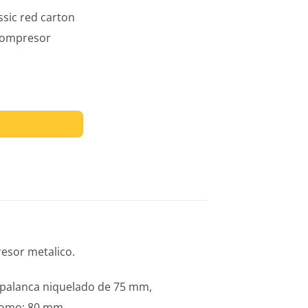
ssic red carton
compresor
LASSIC RED CARTON ENTRECOLADO SIN RADO LOMO cantidad
esor metalico.
e palanca niquelado de 75 mm,
 lomo: 80 mm.