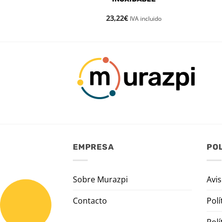
PUNTA RED
23,22
€
VA incluido
IVA incluido
EMPRESA
POL
Sobre Murazpi
Avis
Contacto
Polí
Polí