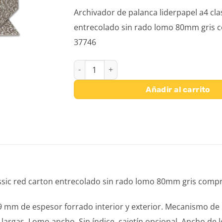
Archivador de palanca liderpapel a4 cla
entrecolado sin rado lomo 80mm gris 
37746
ARCHIVADOR DE PALANCA LIDERPAPEL A4 C
Añadir al carrito
assic red carton entrecolado sin rado lomo 80mm gris compr
9 mm de espesor forrado interior y exterior. Mecanismo d
largas. Lomo ancho. Sin índice, cajetín opcional. Ancho de