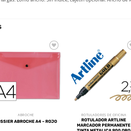
S
Añadir
Aña
a la
a l
lista de
lista
deseos
des
ABROCHE
ROTULADORES DE OFICINA
VISTA RÁPIDA
VISTA RÁPIDA
ROTULADOR ARTLINE
SSIER ABROCHE A4 – ROJO
MARCADOR PERMANENTE
TINTA METALICA 900 ORO