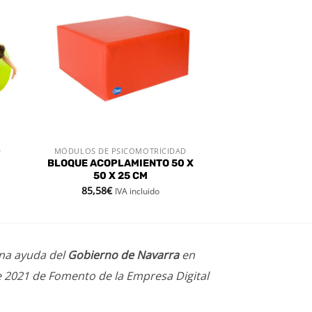
dir
Añadir
a
a la
 de
lista de
eos
deseos
D
MÓDULOS DE PSICOMOTRÍCIDAD
VISTA RÁPIDA
BLOQUE ACOPLAMIENTO 50 X
50 X 25 CM
85,58
€
IVA incluido
una ayuda del
Gobierno de Navarra
en
e 2021 de Fomento de la Empresa Digital