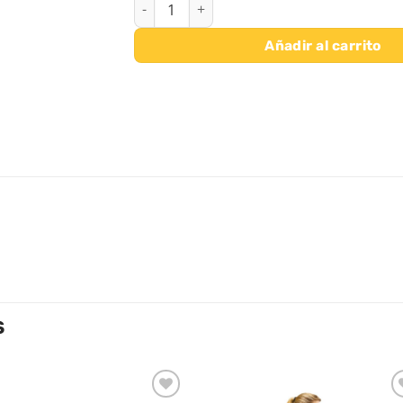
RODILLOS REHABILITACION Ø 15 X 65 CM ca
Añadir al carrito
S