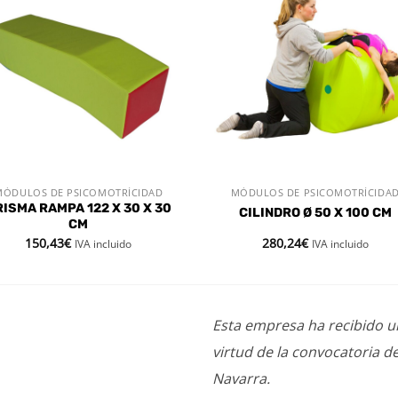
Añadir
Aña
a la
a l
lista de
lista
deseos
des
MÓDULOS DE PSICOMOTRÍCIDAD
MÓDULOS DE PSICOMOTRÍCIDA
VISTA RÁPIDA
VISTA RÁPIDA
ISMA RAMPA 122 X 30 X 30
CILINDRO Ø 50 X 100 CM
CM
150,43
€
280,24
€
IVA incluido
IVA incluido
Esta empresa ha recibido 
virtud de la convocatoria d
Navarra.