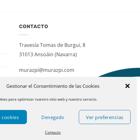
CONTACTO
Travesía Tomas de Burgui, 8
31013 Ansoáin (Navarra)
murazpi@murazpi.com
948 234 436 – 623 195 518
Gestionar el Consentimiento de las Cookies
kies para optimizar nuestro sitio web y nuestro servicio.
 cookies
Denegado
Ver preferencias
Contacto
ublispace