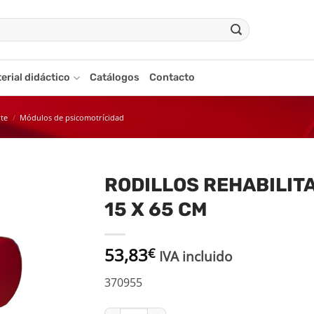
erial didáctico
Catálogos
Contacto
rte
/
Módulos de psicomotrícidad
RODILLOS REHABILIT
15 X 65 CM
adir
a la
ista
53,83
€
de
IVA incluido
seos
370955