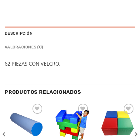
DESCRIPCIÓN
VALORACIONES (0)
62 PIEZAS CON VELCRO.
PRODUCTOS RELACIONADOS
Añadir
Añadir
Añadir
a la
a la
a la
lista de
lista de
lista de
deseos
deseos
deseos