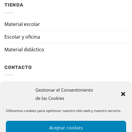
TIENDA
Material escolar
Escolar y oficina
Material didáctico
CONTACTO
Travesía Tomas de Burgui, 8 31013 Ansoáin (Navarra)
Gestionar el Consentimiento
de las Cookies
murazpi@murazpi.com
948 234 436 – 623 195 518
Utilizamos cookies para optimizar nuestro sitio web y nuestro servicio.
Aceptar cookies