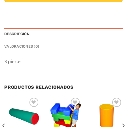
DESCRIPCIÓN
VALORACIONES (0)
3 piezas.
PRODUCTOS RELACIONADOS
Añadir
Añadir
Añadir
a la
a la
a la
lista de
lista de
lista de
deseos
deseos
deseos