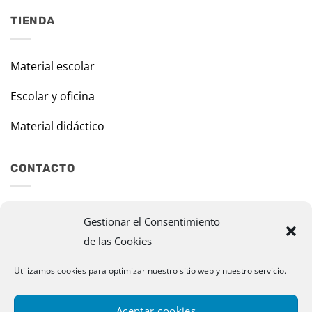
TIENDA
Material escolar
Escolar y oficina
Material didáctico
CONTACTO
Travesía Tomas de Burgui, 8 31013 Ansoáin (Navarra)
Gestionar el Consentimiento
de las Cookies
murazpi@murazpi.com
948 234 436 – 623 195 518
Utilizamos cookies para optimizar nuestro sitio web y nuestro servicio.
Aceptar cookies