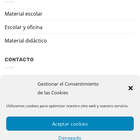
Material escolar
Escolar y oficina
Material didáctico
CONTACTO
Travesía Tomas de Burgui, 8 31013 Ansoáin (Navarra)
Gestionar el Consentimiento
de las Cookies
murazpi@murazpi.com
948 234 436 – 623 195 518
Utilizamos cookies para optimizar nuestro sitio web y nuestro servicio.
Aceptar cookies
Denegado