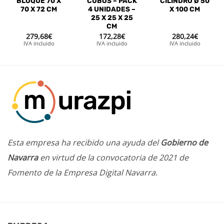
BLOQUE 70 X
CUBOS – PACK
CILINDRO Ø 50
70 X 72 CM
4 UNIDADES –
X 100 CM
25 X 25 X 25
CM
279,68
€
172,28
€
280,24
€
IVA incluido
IVA incluido
IVA incluido
Esta empresa ha recibido una ayuda del
Gobierno de
Navarra
en virtud de la convocatoria de 2021 de
Fomento de la Empresa Digital Navarra.