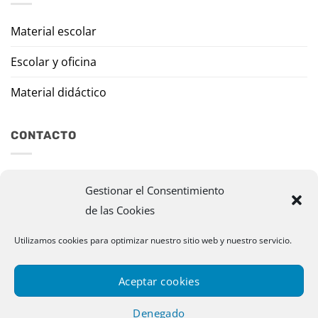
Material escolar
Escolar y oficina
Material didáctico
CONTACTO
Travesía Tomas de Burgui, 8 31013 Ansoáin (Navarra)
Gestionar el Consentimiento
de las Cookies
murazpi@murazpi.com
948 234 436 – 623 195 518
Utilizamos cookies para optimizar nuestro sitio web y nuestro servicio.
Aceptar cookies
Denegado