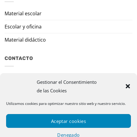
Material escolar
Escolar y oficina
Material didáctico
CONTACTO
Travesía Tomas de Burgui, 8 31013 Ansoáin (Navarra)
Gestionar el Consentimiento
de las Cookies
murazpi@murazpi.com
948 234 436 – 623 195 518
Utilizamos cookies para optimizar nuestro sitio web y nuestro servicio.
Aceptar cookies
Denegado