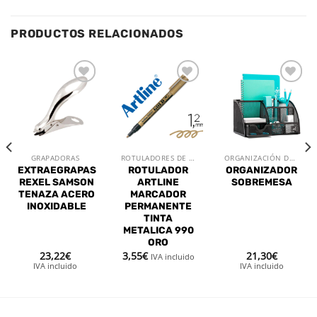
PRODUCTOS RELACIONADOS
Añadir
Añadir
Añadir
a la
a la
a la
lista de
lista de
lista de
deseos
deseos
deseos
GRAPADORAS
ROTULADORES DE OFICINA
ORGANIZACIÓN DE MESA
EXTRAEGRAPAS
ROTULADOR
ORGANIZADOR
REXEL SAMSON
ARTLINE
SOBREMESA
TENAZA ACERO
MARCADOR
INOXIDABLE
PERMANENTE
TINTA
METALICA 990
ORO
23,22
€
3,55
€
21,30
€
IVA incluido
IVA incluido
IVA incluido