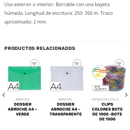
Uso exterior o interior. Borrable con una bayeta
húmeda. Longitud de escritura: 250- 350 m. Trazo
aproximado: 2 mm.
PRODUCTOS RELACIONADOS
Añadir
Añadir
Añadir
a la
a la
a la
lista de
lista de
lista de
deseos
deseos
deseos
ABROCHE
ABROCHE
ORGANIZACIÓN DE MESA
DOSSIER
DOSSIER
CLIPS
ABROCHE A4 –
ABROCHE A4 –
COLORES BOTE
VERDE
TRANSPARENTE
DE 1000 -BOTE
DE 1000