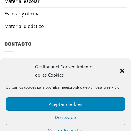
Material escolar
Escolar y oficina
Material didáctico
CONTACTO
Travesía Tomas de Burgui, 8 31013 Ansoáin (Navarra)
Gestionar el Consentimiento
de las Cookies
murazpi@murazpi.com
948 234 436 – 623 195 518
Utilizamos cookies para optimizar nuestro sitio web y nuestro servicio.
Aceptar cookies
Denegado
Ver preferencias