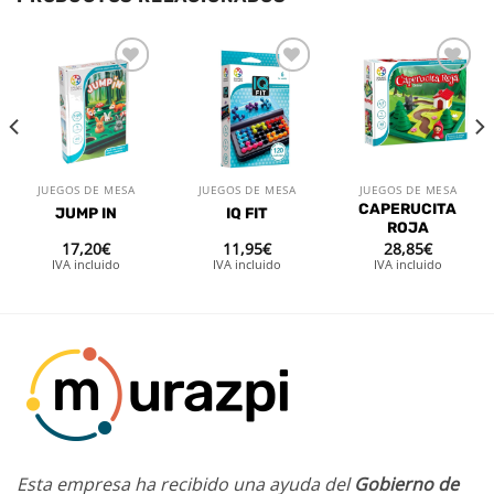
Añadir
Añadir
Añadir
a la
a la
a la
lista de
lista de
lista de
deseos
deseos
deseos
JUEGOS DE MESA
JUEGOS DE MESA
JUEGOS DE MESA
CAPERUCITA
JUMP IN
IQ FIT
ROJA
17,20
€
11,95
€
28,85
€
IVA incluido
IVA incluido
IVA incluido
Esta empresa ha recibido una ayuda del
Gobierno de