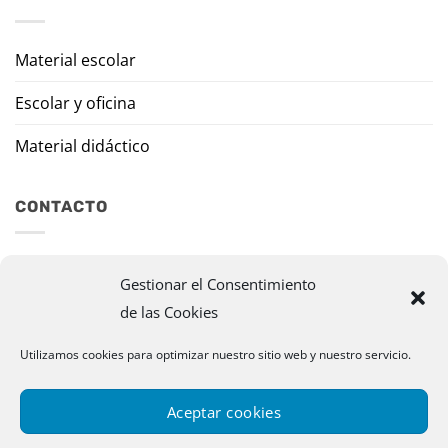
Material escolar
Escolar y oficina
Material didáctico
CONTACTO
Travesía Tomas de Burgui, 8 31013 Ansoáin (Navarra)
Gestionar el Consentimiento
de las Cookies
murazpi@murazpi.com
948 234 436 – 623 195 518
Utilizamos cookies para optimizar nuestro sitio web y nuestro servicio.
Aceptar cookies