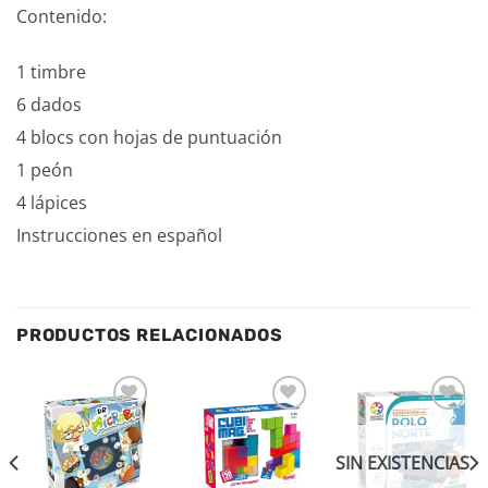
Contenido:
1 timbre
6 dados
4 blocs con hojas de puntuación
1 peón
4 lápices
Instrucciones en español
PRODUCTOS RELACIONADOS
Añadir
Añadir
Añadir
a la
a la
a la
lista de
lista de
lista de
SIN EXISTENCIAS
deseos
deseos
deseos