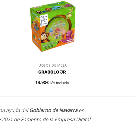
dir
Añadir
a
a la
 de
lista de
eos
deseos
JUEGOS DE MESA
VISTA RÁPIDA
GRABOLO JR
13,90
€
IVA incluido
una ayuda del
Gobierno de Navarra
en
e 2021 de Fomento de la Empresa Digital