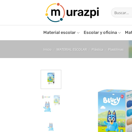
Saltar
Buscar
al
por:
contenido
Material escolar
Escolar y oficina
Mat
Inicio
/
MATERIAL ESCOLAR
/
Plástica
/
Plastilinas