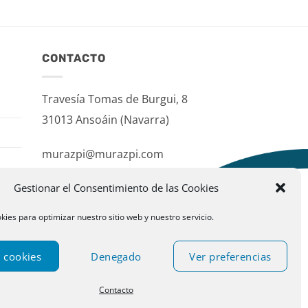
CONTACTO
Travesía Tomas de Burgui, 8
31013 Ansoáin (Navarra)
murazpi@murazpi.com
948 234 436 – 623 195 518
Gestionar el Consentimiento de las Cookies
kies para optimizar nuestro sitio web y nuestro servicio.
 cookies
Denegado
Ver preferencias
Contacto
ublispace