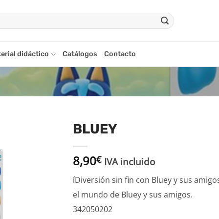
erial didáctico
Catálogos
Contacto
BLUEY
Añadir
8,90
a la
€
IVA incluido
lista
de
íDiversión sin fin con Bluey y sus amig
deseos
el mundo de Bluey y sus amigos.
342050202