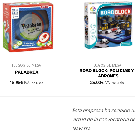
Añadir
Aña
a la
a l
lista de
lista
deseos
des
JUEGOS DE MESA
JUEGOS DE MESA
VISTA RÁPIDA
VISTA RÁPIDA
ROAD BLOCK: POLICIAS Y
PALABREA
LADRONES
15,95
€
25,00
€
IVA incluido
IVA incluido
Esta empresa ha recibido 
virtud de la convocatoria d
Navarra.