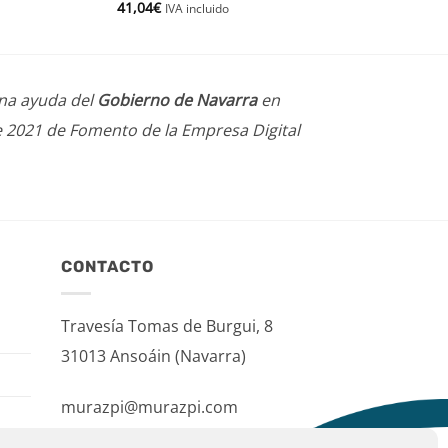
41,04
€
IVA incluido
una ayuda del
Gobierno de Navarra
en
e 2021 de Fomento de la Empresa Digital
CONTACTO
Travesía Tomas de Burgui, 8
31013 Ansoáin (Navarra)
murazpi@murazpi.com
948 234 436 – 623 195 518