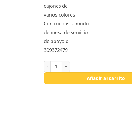
cajones de
varios colores
Con ruedas, a modo
de mesa de servicio,
de apoyo o
309372479
TORRE GRANDE CON CAJONES DE VARIOS CO
Añadir al carrito