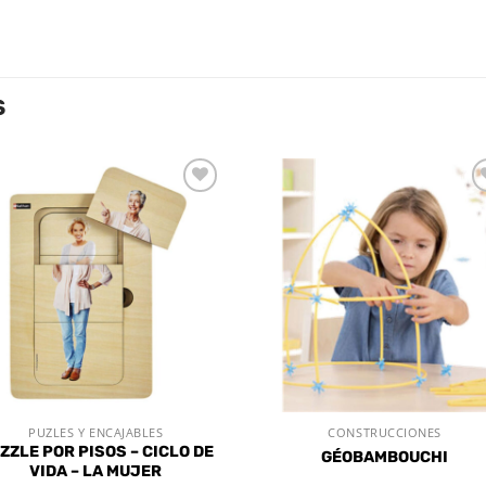
S
Añadir
Aña
a la
a l
lista de
lista
deseos
des
PUZLES Y ENCAJABLES
CONSTRUCCIONES
VISTA RÁPIDA
VISTA RÁPIDA
ZZLE POR PISOS – CICLO DE
GÉOBAMBOUCHI
VIDA – LA MUJER