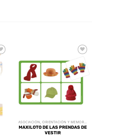
dir
Añadir
a
a la
 de
lista de
eos
deseos
ASOCIACIÓN, ORIENTACIÓN Y MEMORIA
VISTA RÁPIDA
MAXILOTO DE LAS PRENDAS DE
VESTIR