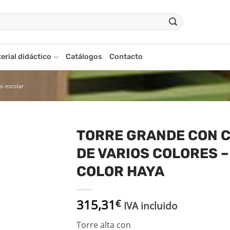
erial didáctico
Catálogos
Contacto
io escolar
TORRE GRANDE CON 
DE VARIOS COLORES –
adir
a la
COLOR HAYA
ista
de
seos
315,31
€
IVA incluido
Torre alta con