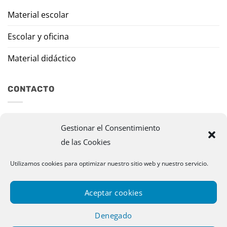
Material escolar
Escolar y oficina
Material didáctico
CONTACTO
Travesía Tomas de Burgui, 8 31013 Ansoáin (Navarra)
Gestionar el Consentimiento
de las Cookies
murazpi@murazpi.com
948 234 436 – 623 195 518
Utilizamos cookies para optimizar nuestro sitio web y nuestro servicio.
Aceptar cookies
Denegado