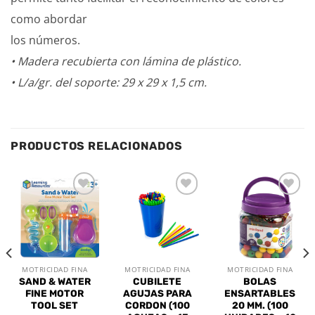
como abordar
los números.
• Madera recubierta con lámina de plástico.
• L/a/gr. del soporte: 29 x 29 x 1,5 cm.
PRODUCTOS RELACIONADOS
Añadir
Añadir
Añadir
a la
a la
a la
lista de
lista de
lista de
deseos
deseos
deseos
MOTRICIDAD FINA
MOTRICIDAD FINA
MOTRICIDAD FINA
SAND & WATER
CUBILETE
BOLAS
FINE MOTOR
AGUJAS PARA
ENSARTABLES
TOOL SET
CORDON (100
20 MM. (100