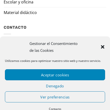
Escolar y oficina
Material didáctico
CONTACTO
Travesía Tomas de Burgui, 8 31013 Ansoáin (Navarra)
Gestionar el Consentimiento
de las Cookies
murazpi@murazpi.com
Utilizamos cookies para optimizar nuestro sitio web y nuestro servicio.
948 234 436 – 623 195 518
Aceptar cookies
Denegado
Ver preferencias
Copyright 2026 © Murazpi. Todos los derechos reservados |
Contacto