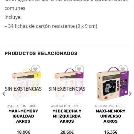
comunes.
Incluye:
– 34 fichas de cartón resistente (9 x 9 cm)
PRODUCTOS RELACIONADOS
Añadir
Añadir
Añadir
a la
a la
a la
lista de
lista de
lista de
SIN EXISTENCIAS
SIN EXISTENCIAS
deseos
deseos
deseos
ASOCIACIÓN, ORIENTACIÓN Y MEMORIA
ASOCIACIÓN, ORIENTACIÓN Y MEMORIA
ASOCIACIÓN, ORIENTACIÓN Y MEMORIA
MAXI-MEMORY
MI DERECHA Y
MAXI-MEMORY
IGUALDAD
MI IZQUIERDA
UNIVERSO
AKROS
AKROS
AKROS
18,00
€
28,60
€
16,35
€