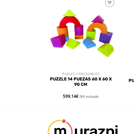
Añadir
Añadir
a la
a la
lista de
lista de
deseos
deseos
STENCIAS
 ENCAJABLES
PUZLES Y ENCAJABLES
 RÁPIDA
VISTA RÁPIDA
A DAMAS DEL
PUZZLE 14 PUEZAS 60 X 60 X
P
IO DJECO
90 CM
599,14
€
IVA incluido
IVA incluido