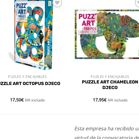
Añadir
Aña
a la
a l
lista de
lista
deseos
des
PUZLES Y ENCAJABLES
PUZLES Y ENCAJABLES
VISTA RÁPIDA
VISTA RÁPIDA
PUZZLE ART CHAMELEON
UZZLE ART OCTOPUS DJECO
DJECO
17,50
€
17,95
€
IVA incluido
IVA incluido
Esta empresa ha recibido 
virtud de la convocatoria d