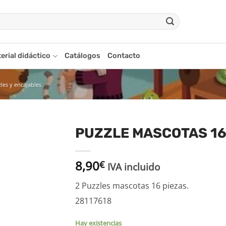
erial didáctico
Catálogos
Contacto
les y encajables
PUZZLE MASCOTAS 16
adir
8,90
a la
€
IVA incluido
ista
de
2 Puzzles mascotas 16 piezas.
seos
28117618
Hay existencias