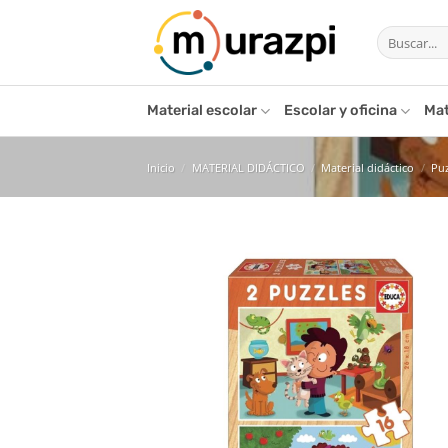
Saltar
Buscar
al
por:
contenido
Material escolar
Escolar y oficina
Mat
Inicio
/
MATERIAL DIDÁCTICO
/
Material didáctico
/
Puz
Añ
l
de