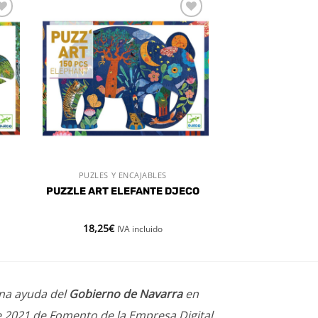
dir
Añadir
a
a la
 de
lista de
eos
deseos
PUZLES Y ENCAJABLES
VISTA RÁPIDA
PUZZLE ART ELEFANTE DJECO
18,25
€
IVA incluido
una ayuda del
Gobierno de Navarra
en
e 2021 de Fomento de la Empresa Digital