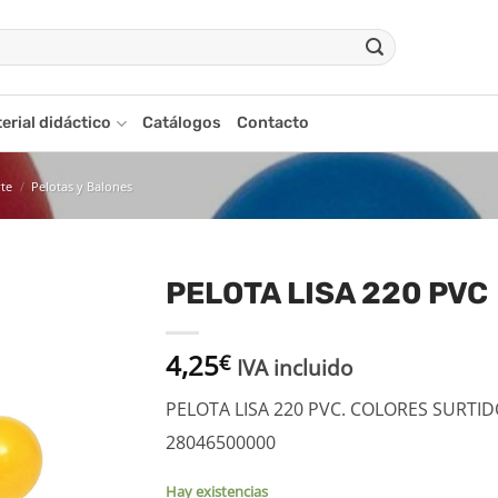
erial didáctico
Catálogos
Contacto
rte
/
Pelotas y Balones
PELOTA LISA 220 PVC
adir
4,25
a la
€
IVA incluido
ista
de
PELOTA LISA 220 PVC. COLORES SURTI
seos
28046500000
Hay existencias