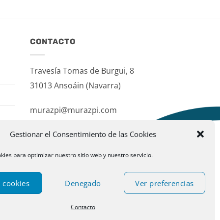
CONTACTO
Travesía Tomas de Burgui, 8
31013 Ansoáin (Navarra)
murazpi@murazpi.com
948 234 436 – 623 195 518
Gestionar el Consentimiento de las Cookies
kies para optimizar nuestro sitio web y nuestro servicio.
 cookies
Denegado
Ver preferencias
Contacto
ublispace