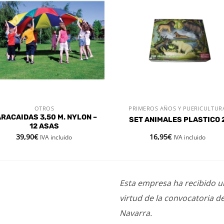
Añadir
Aña
a la
a l
lista de
lista
deseos
des
OTROS
PRIMEROS AÑOS Y PUERICULTUR
VISTA RÁPIDA
VISTA RÁPIDA
RACAIDAS 3,50 M. NYLON –
SET ANIMALES PLASTICO 
12 ASAS
39,90
€
16,95
€
IVA incluido
IVA incluido
Esta empresa ha recibido 
virtud de la convocatoria d
Navarra.