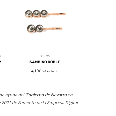
dir
Añadir
a
a la
 de
lista de
eos
deseos
A
OTROS
VISTA RÁPIDA
2
SAMBINO DOBLE
4,10
€
IVA incluido
una ayuda del
Gobierno de Navarra
en
e 2021 de Fomento de la Empresa Digital