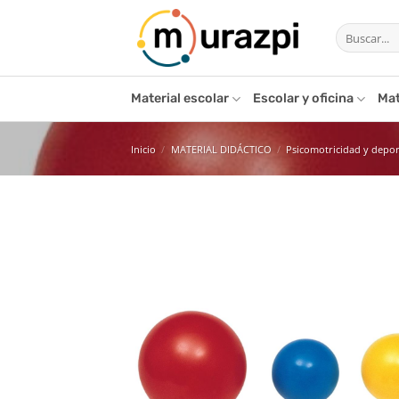
Saltar
Buscar
al
por:
contenido
Material escolar
Escolar y oficina
Mat
Inicio
/
MATERIAL DIDÁCTICO
/
Psicomotricidad y depo
Añ
l
de