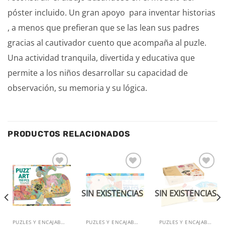
póster incluido. Un gran apoyo para inventar historias
, a menos que prefieran que se las lean sus padres
gracias al cautivador cuento que acompaña al puzle.
Una actividad tranquila, divertida y educativa que
permite a los niños desarrollar su capacidad de
observación, su memoria y su lógica.
PRODUCTOS RELACIONADOS
Añadir
Añadir
Añadir
a la
a la
a la
lista de
lista de
lista de
SIN EXISTENCIAS
SIN EXISTENCIAS
deseos
deseos
deseos
PUZLES Y ENCAJABLES
PUZLES Y ENCAJABLES
PUZLES Y ENCAJABLES