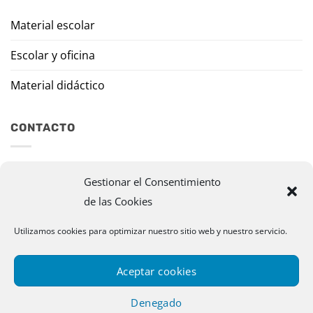
Material escolar
Escolar y oficina
Material didáctico
CONTACTO
Travesía Tomas de Burgui, 8 31013 Ansoáin (Navarra)
Gestionar el Consentimiento
de las Cookies
murazpi@murazpi.com
948 234 436 – 623 195 518
Utilizamos cookies para optimizar nuestro sitio web y nuestro servicio.
Aceptar cookies
Denegado