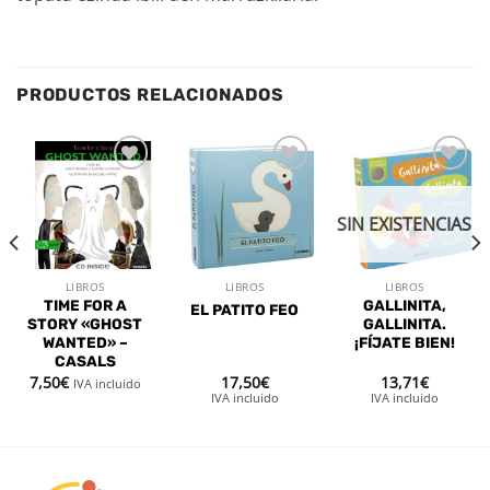
PRODUCTOS RELACIONADOS
Añadir
Añadir
Añadir
a la
a la
a la
lista de
lista de
lista de
SIN EXISTENCIAS
deseos
deseos
deseos
LIBROS
LIBROS
LIBROS
TIME FOR A
GALLINITA,
EL PATITO FEO
STORY «GHOST
GALLINITA.
WANTED» –
¡FÍJATE BIEN!
CASALS
7,50
€
17,50
€
13,71
€
IVA incluido
IVA incluido
IVA incluido