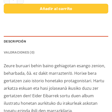
Añadir al carrito
DESCRIPCIÓN
VALORACIONES (0)
Zeure buruari behin baino gehiagotan esango zenion,
beharbada, ôà. ez dakit marrazten!ö. Horixe bera
gertatzen zaio istorio honetako protagonistari. Hartu
arkatza eskuan eta hasi jolaseanà ikusiko duzu zer
gertatzen den! Eider Eibarrek sortu duen album
ilustratu honetan aurkituko du irakurleak askotan
topatu ezinda ibili den marrazkilaria.