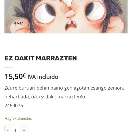
EZ DAKIT MARRAZTEN
15,50
€
IVA incluido
Zeure buruari behin baino gehiagotan esango zenion,
beharbada, ôà. ez dakit marrazten!ö
2460076
Hay existencias
EZ DAKIT MARRAZTEN cantidad