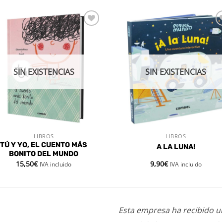
Añadir
Aña
a la
a l
lista de
lista
deseos
des
SIN EXISTENCIAS
SIN EXISTENCIAS
LIBROS
LIBROS
VISTA RÁPIDA
VISTA RÁPIDA
TÚ Y YO, EL CUENTO MÁS
A LA LUNA!
BONITO DEL MUNDO
15,50
€
9,90
€
IVA incluido
IVA incluido
Esta empresa ha recibido 