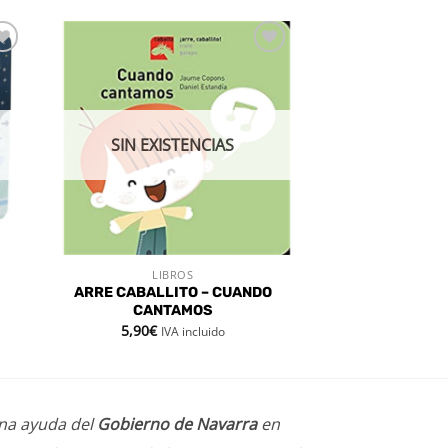
dir
Añadir
a
a la
 de
lista de
eos
deseos
SIN EXISTENCIAS
LIBROS
VISTA RÁPIDA
ARRE CABALLITO – CUANDO
CANTAMOS
5,90
€
IVA incluido
una ayuda del
Gobierno de Navarra
en