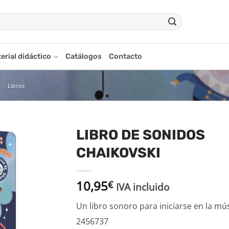
erial didáctico
Catálogos
Contacto
/
Libros
LIBRO DE SONIDOS
CHAIKOVSKI
adir
a la
ista
10,95
€
de
IVA incluido
seos
Un libro sonoro para iniciarse en la mús
2456737