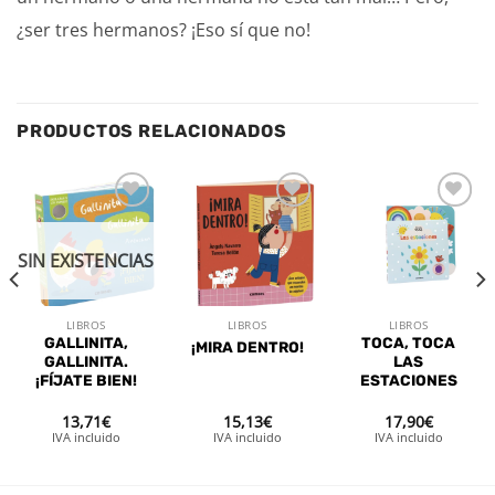
¿ser tres hermanos? ¡Eso sí que no!
PRODUCTOS RELACIONADOS
Añadir
Añadir
Añadir
a la
a la
a la
lista de
lista de
lista de
SIN EXISTENCIAS
deseos
deseos
deseos
LIBROS
LIBROS
LIBROS
GALLINITA,
TOCA, TOCA
¡MIRA DENTRO!
GALLINITA.
LAS
¡FÍJATE BIEN!
ESTACIONES
13,71
€
15,13
€
17,90
€
IVA incluido
IVA incluido
IVA incluido