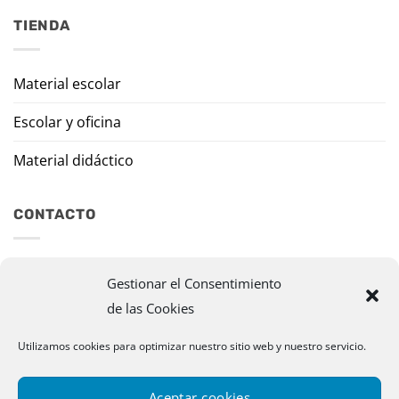
TIENDA
Material escolar
Escolar y oficina
Material didáctico
CONTACTO
Travesía Tomas de Burgui, 8 31013 Ansoáin (Navarra)
Gestionar el Consentimiento
de las Cookies
murazpi@murazpi.com
948 234 436 – 623 195 518
Utilizamos cookies para optimizar nuestro sitio web y nuestro servicio.
Aceptar cookies