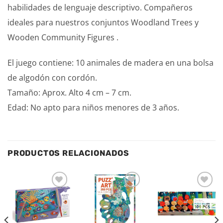
habilidades de lenguaje descriptivo. Compañeros
ideales para nuestros conjuntos Woodland Trees y
Wooden Community Figures .
El juego contiene: 10 animales de madera en una bolsa
de algodón con cordón.
Tamaño: Aprox. Alto 4 cm – 7 cm.
Edad: No apto para niños menores de 3 años.
PRODUCTOS RELACIONADOS
Añadir
Añadir
Añadir
a la
a la
a la
lista de
lista de
lista de
deseos
deseos
deseos