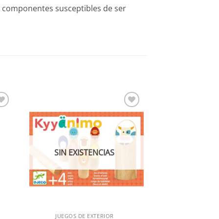
 componentes susceptibles de ser
dir
Añadir
a
a la
 de
lista de
eos
deseos
SIN EXISTENCIAS
JUEGOS DE EXTERIOR
VISTA RÁPIDA