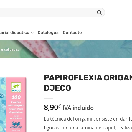
erial didáctico
Catálogos
Contacto
manualidades
PAPIROFLEXIA ORIGA
DJECO
Añadir
a la
lista
8,90
€
de
IVA incluido
deseos
La técnica del origami consiste en dar 
figuras con una lámina de papel, realiz