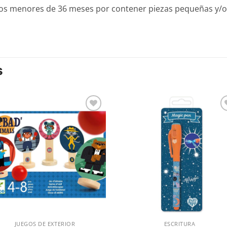
os menores de 36 meses por contener piezas pequeñas y/o
S
Añadir
Aña
a la
a l
lista de
lista
deseos
des
JUEGOS DE EXTERIOR
ESCRITURA
VISTA RÁPIDA
VISTA RÁPIDA