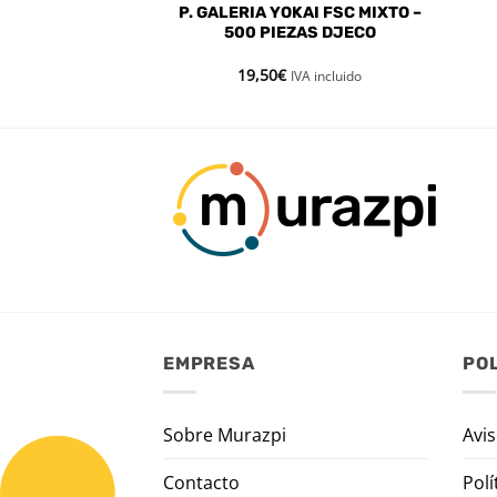
LIDAD PELOTA
P. GALERIA YOKAI FSC MIXTO –
JUMPO DIEGO
500 PIEZAS DJECO
ECO
19,50
€
IVA incluido
IVA incluido
EMPRESA
POL
Sobre Murazpi
Avis
Contacto
Polí