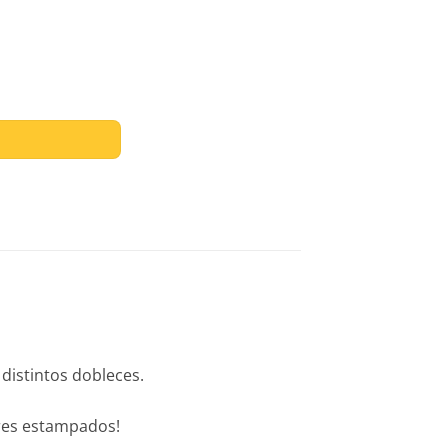
d
 distintos dobleces.
ores estampados!