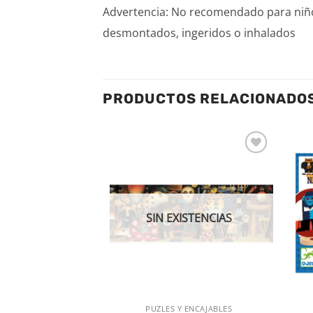
Advertencia: No recomendado para niñ
desmontados, ingeridos o inhalados
PRODUCTOS RELACIONADO
Añadir
Añadir
a la
a la
lista de
lista de
deseos
deseos
SIN EXISTENCIAS
 Y BALONES
PUZLES Y ENCAJABLES
 RÁPIDA
VISTA RÁPIDA