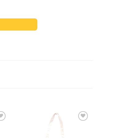
DJECO cantidad
dir
Añadir
a
a la
 de
lista de
eos
deseos