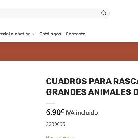
erial didáctico
Catálogos
Contacto
CUADROS PARA RASC
GRANDES ANIMALES 
adir
a la
ista
6,90
€
de
IVA incluido
seos
2239095
Hay existencias