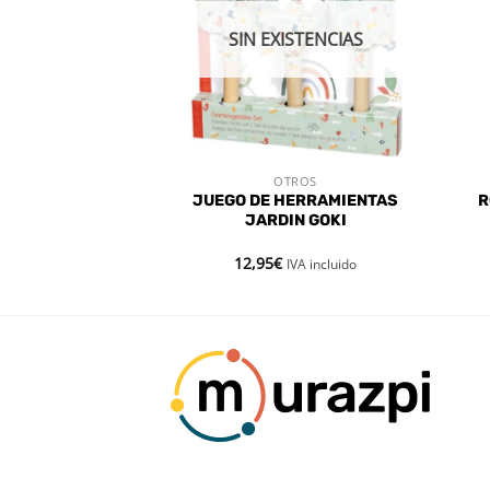
STENCIAS
SIN EXISTENCIAS
ROS
OTROS
 RÁPIDA
VISTA RÁPIDA
36 PIEDRAS
JUEGO DE HERRAMIENTAS
R
AS 6 COLORES
JARDIN GOKI
12,95
€
IVA incluido
IVA incluido