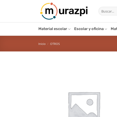
Saltar
Buscar
al
por:
contenido
Material escolar
Escolar y oficina
Mat
Inicio
/
OTROS
Añ
l
de