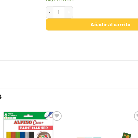
CUADROS PARA RASCAR GRANDES ANIMALES 
Añadir al carrito
S
Añadir
Aña
a la
a l
lista de
lista
deseos
des