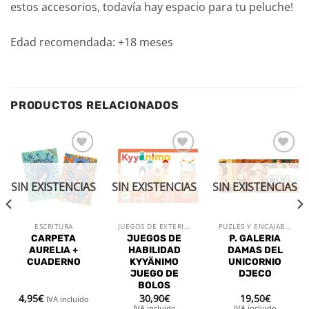
estos accesorios, todavía hay espacio para tu peluche!
Edad recomendada: +18 meses
PRODUCTOS RELACIONADOS
Añadir
Añadir
Añadir
a la
a la
a la
lista de
lista de
lista de
SIN EXISTENCIAS
SIN EXISTENCIAS
SIN EXISTENCIAS
deseos
deseos
deseos
ESCRITURA
JUEGOS DE EXTERIOR
PUZLES Y ENCAJABLES
CARPETA
JUEGOS DE
P. GALERIA
AURELIA +
HABILIDAD
DAMAS DEL
CUADERNO
KYYÄNIMO
UNICORNIO
JUEGO DE
DJECO
BOLOS
4,95
€
30,90
€
19,50
€
IVA incluido
IVA incluido
IVA incluido