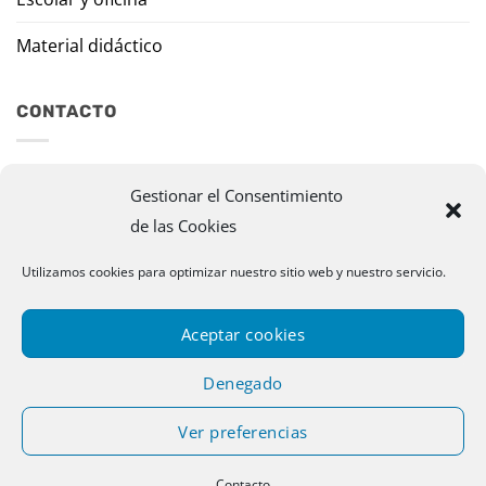
Material didáctico
CONTACTO
Travesía Tomas de Burgui, 8 31013 Ansoáin (Navarra)
Gestionar el Consentimiento
de las Cookies
murazpi@murazpi.com
948 234 436 – 623 195 518
Utilizamos cookies para optimizar nuestro sitio web y nuestro servicio.
Aceptar cookies
Denegado
Ver preferencias
Copyright 2026 © Murazpi. Todos los derechos reservados |
Contacto