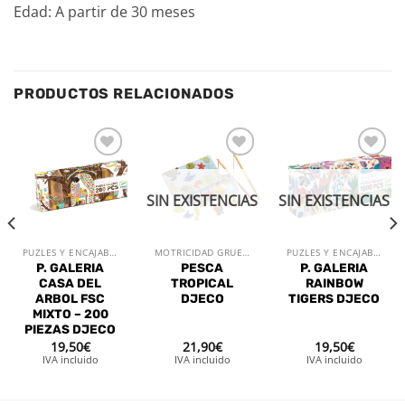
Edad: A partir de 30 meses
PRODUCTOS RELACIONADOS
Añadir
Añadir
Añadir
a la
a la
a la
lista de
lista de
lista de
SIN EXISTENCIAS
SIN EXISTENCIAS
deseos
deseos
deseos
PUZLES Y ENCAJABLES
MOTRICIDAD GRUESA
PUZLES Y ENCAJABLES
P. GALERIA
PESCA
P. GALERIA
CASA DEL
TROPICAL
RAINBOW
ARBOL FSC
DJECO
TIGERS DJECO
MIXTO – 200
PIEZAS DJECO
19,50
€
21,90
€
19,50
€
IVA incluido
IVA incluido
IVA incluido