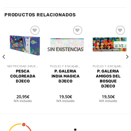
PRODUCTOS RELACIONADOS
Añadir
Añadir
Añadir
a la
a la
a la
lista de
lista de
lista de
SIN EXISTENCIAS
deseos
deseos
deseos
MOTRICIDAD GRUESA
PUZLES Y ENCAJABLES
PUZLES Y ENCAJABLES
PESCA
P. GALERIA
P. GALERIA
COLOREADA
INDIA MAGICA
AMIGOS DEL
DJECO
DJECO
BOSQUE
DJECO
20,95
€
19,50
€
19,50
€
IVA incluido
IVA incluido
IVA incluido