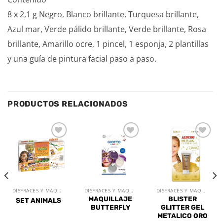
8 x 2,1 g Negro, Blanco brillante, Turquesa brillante,
Azul mar, Verde pálido brillante, Verde brillante, Rosa
brillante, Amarillo ocre, 1 pincel, 1 esponja, 2 plantillas
y una guía de pintura facial paso a paso.
PRODUCTOS RELACIONADOS
Añadir
Añadir
Añadir
a la
a la
a la
lista de
lista de
lista de
deseos
deseos
deseos
DISFRACES Y MAQUILLAJE
DISFRACES Y MAQUILLAJE
DISFRACES Y MAQUILLAJE
MAQUILLAJE
BLISTER
SET ANIMALS
BUTTERFLY
GLITTER GEL
METALICO ORO