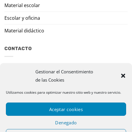
Material escolar
Escolar y oficina
Material didáctico
CONTACTO
Travesía Tomas de Burgui, 8 31013 Ansoáin (Navarra)
Gestionar el Consentimiento
de las Cookies
murazpi@murazpi.com
948 234 436 – 623 195 518
Utilizamos cookies para optimizar nuestro sitio web y nuestro servicio.
Aceptar cookies
Denegado