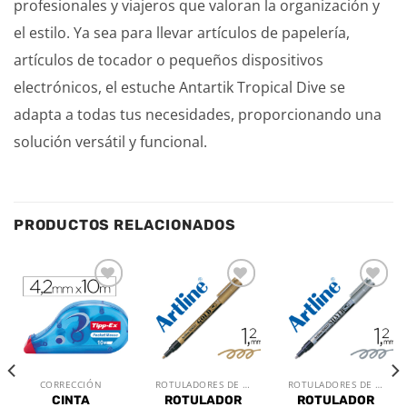
profesionales y viajeros que valoran la organización y
el estilo. Ya sea para llevar artículos de papelería,
artículos de tocador o pequeños dispositivos
electrónicos, el estuche Antartik Tropical Dive se
adapta a todas tus necesidades, proporcionando una
solución versátil y funcional.
PRODUCTOS RELACIONADOS
Añadir
Añadir
Añadir
a la
a la
a la
lista de
lista de
lista de
deseos
deseos
deseos
CORRECCIÓN
ROTULADORES DE OFICINA
ROTULADORES DE OFICINA
CINTA
ROTULADOR
ROTULADOR