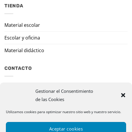
TIENDA
Material escolar
Escolar y oficina
Material didáctico
CONTACTO
Travesía Tomas de Burgui, 8 31013 Ansoáin (Navarra)
Gestionar el Consentimiento
de las Cookies
murazpi@murazpi.com
948 234 436 – 623 195 518
Utilizamos cookies para optimizar nuestro sitio web y nuestro servicio.
Aceptar cookies