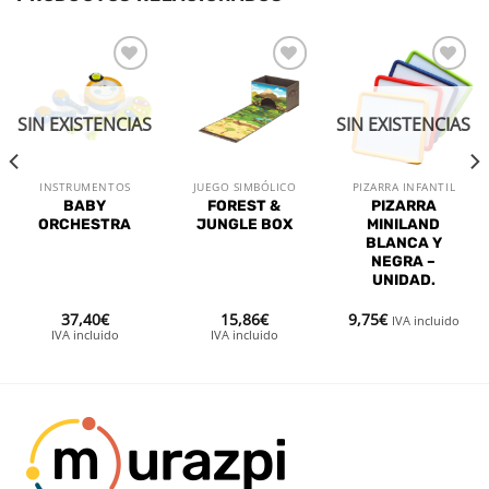
Añadir
Añadir
Añadir
a la
a la
a la
lista de
lista de
lista de
SIN EXISTENCIAS
SIN EXISTENCIAS
deseos
deseos
deseos
INSTRUMENTOS
JUEGO SIMBÓLICO
PIZARRA INFANTIL
BABY
FOREST &
PIZARRA
ORCHESTRA
JUNGLE BOX
MINILAND
BLANCA Y
NEGRA –
UNIDAD.
37,40
€
15,86
€
9,75
€
IVA incluido
IVA incluido
IVA incluido