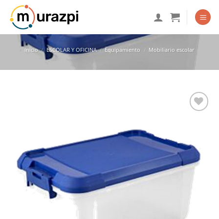
Saltar
al
contenido
Inicio
/
ESCOLAR Y OFICINA
/
Equipamiento
/
Mobiliario escolar
Añadir
a la
lista
de
deseos