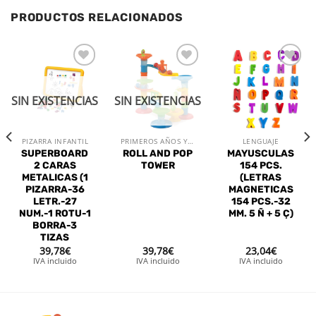
PRODUCTOS RELACIONADOS
Añadir
Añadir
Añadir
a la
a la
a la
lista de
lista de
lista de
SIN EXISTENCIAS
SIN EXISTENCIAS
deseos
deseos
deseos
PIZARRA INFANTIL
PRIMEROS AÑOS Y PUERICULTURA
LENGUAJE
SUPERBOARD
ROLL AND POP
MAYUSCULAS
2 CARAS
TOWER
154 PCS.
METALICAS (1
(LETRAS
PIZARRA-36
MAGNETICAS
LETR.-27
154 PCS.-32
NUM.-1 ROTU-1
MM. 5 Ñ + 5 Ç)
BORRA-3
TIZAS
39,78
€
39,78
€
23,04
€
IVA incluido
IVA incluido
IVA incluido